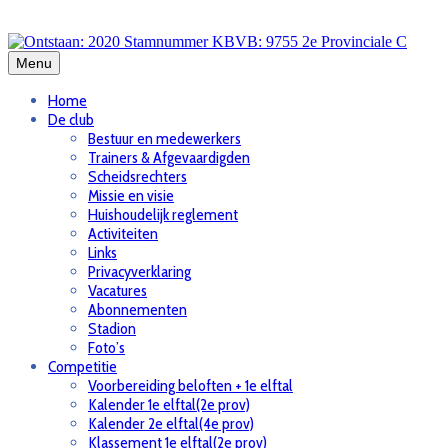
Skip
to
content
Menu
Home
De club
Bestuur en medewerkers
Trainers & Afgevaardigden
Scheidsrechters
Missie en visie
Huishoudelijk reglement
Activiteiten
Links
Privacyverklaring
Vacatures
Abonnementen
Stadion
Foto’s
Competitie
Voorbereiding beloften + 1e elftal
Kalender 1e elftal(2e prov)
Kalender 2e elftal(4e prov)
Klassement 1e elftal(2e prov)