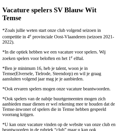
Vacature spelers SV Blauw Wit
Temse
*Zoals jullie weten start onze club volgend seizoen in
e
competitie in 4
provinciale Oost-Vlaanderen (seizoen 2021-
2022).
*In die optiek hebben we een vacature voor spelers. Wij
e
zoeken spelers voor beloften en het 1
elftal.
*Ben je minimum 16, heb je talent, woon je in
Temse(Elversele, Tielrode, Steendorp) en wil je graag
aansluiten volgend jaar mag je je aanbieden.
*Ook ervaren spelers mogen onze vacature beantwoorden.
*Ook spelers van de nabije buurtgemeenten mogen zich
aanbieden maar dienen er wel rekening mee te houden dat de
Temse-inwoner of spelers die in Temse hebben gespeeld
voorrang krijgen.
*U kan onze vacature vinden op de website van onze club en
beantwoorden in de rubriek “club” maar u kan ook