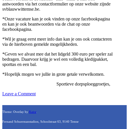
antwoorden via het contactformulier op onze website zijnde
svblauwwittemse.be.
*Onze vacature kan je ook vinden op onze facebookpagina
en kan je ook beantwoorden via de chat op onze
facebookpagina.
*Wil je graag eerst meer info dan kan je ons ook contacteren
via de hierboven gemelde mogelijkheden.
*Geven we alvast mee dat het lidgeld 300 euro per speler zal
bedragen. Daarvoor krijg je wel een volledig kledijpakket,
sporttas en een bal.
*Hopelijk mogen we jullie in grote getale verwelkomen.
Sportieve dorpsploeggroetjes,
on
Leave a Comment
Vacature
spelers
SV
Theme: Overlay by
Kaira
.
Blauw
Wit
Fernand Schuermanstadion, Schoolstraat 63, 9140 Temse
Temse